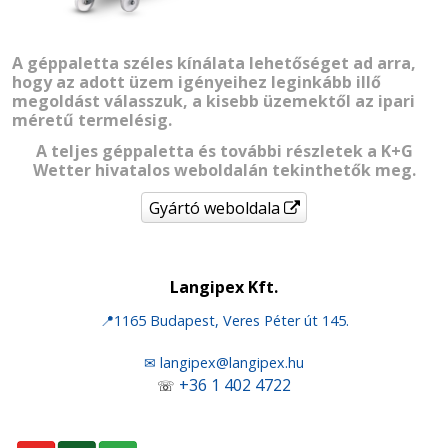
A géppaletta széles kínálata lehetőséget ad arra,
hogy az adott üzem igényeihez leginkább illő
megoldást válasszuk, a kisebb üzemektől az ipari
méretű termelésig.
A teljes géppaletta és további részletek a
K+G
Wetter hivatalos weboldalán
tekinthetők meg.
Gyártó weboldala
Langipex Kft.
📍1165 Budapest, Veres Péter út 145.
✉ langipex@langipex.hu
+36 1 402 4722
☏