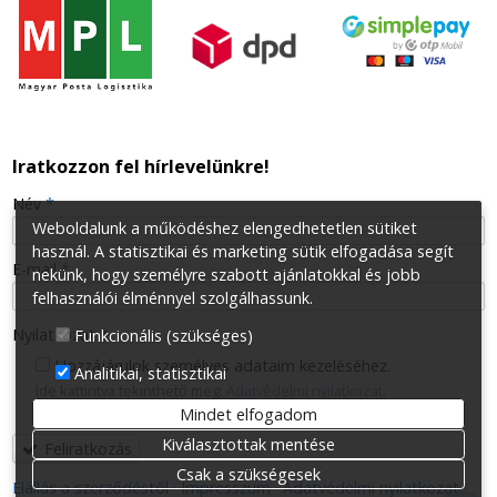
Iratkozzon fel hírlevelünkre!
-
Név
*
Weboldalunk a működéshez elengedhetetlen sütiket
használ. A statisztikai és marketing sütik elfogadása segít
-
E-mail
*
nekünk, hogy személyre szabott ajánlatokkal és jobb
felhasználói élménnyel szolgálhassunk.
-
Nyilatkozat
*
Funkcionális (szükséges)
Hozzájárulok személyes adataim kezeléséhez.
Analitikai, statisztikai
Ide kattintva tekinthető meg:
Adatvédelmi nyilatkozat
.
-
Mindet elfogadom
Kiválasztottak mentése
Feliratkozás
-
Csak a szükségesek
Elállás a szerződéstől
Impresszum
Adatvédelmi nyilatkozat