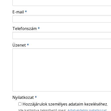
-
E-mail
*
-
Telefonszám
*
-
Üzenet
*
-
-
-
Nyilatkozat
*
Hozzájárulok személyes adataim kezeléséhez.
Ide kattintva tekinthető meg:
Adatvédelmi nyilatkozat
.