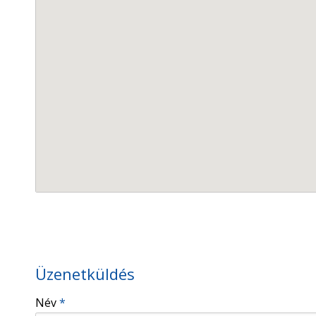
Üzenetküldés
-
Név
*