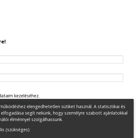
re!
dataim kezeléséhez.
tvédelmi nyilatkozat
.
űködéshez elengedhetetlen sütiket használ. A statisztikai és
 elfogadása segít nekünk, hogy személyre szabott ajánlatokkal
nálói élménnyel szolgálhassunk.
lis (szükséges)