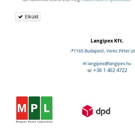
Elküld
Langipex Kft.
📍1165 Budapest, Veres Péter út
✉ langipex@langipex.hu
+36 1 402 4722
☏