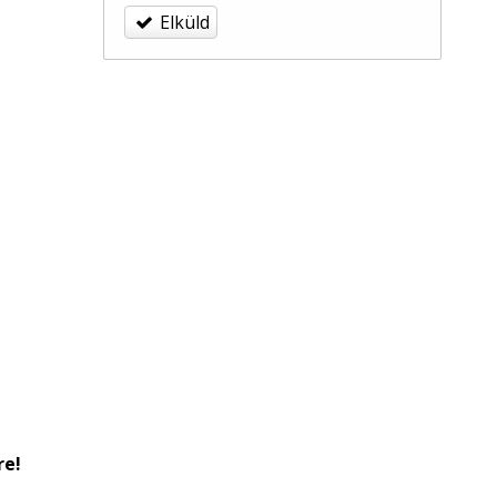
Elküld
re!