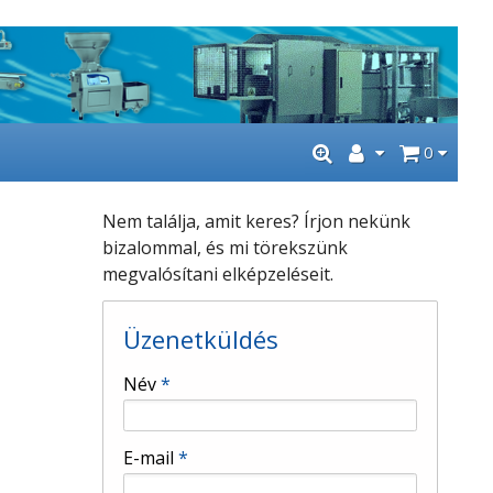
0
Nem találja, amit keres? Írjon nekünk
bizalommal, és mi törekszünk
megvalósítani elképzeléseit.
Üzenetküldés
-
Név
*
-
E-mail
*