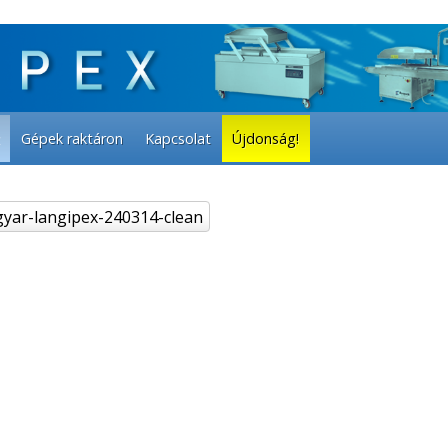
Gépek raktáron
Kapcsolat
Újdonság!
yar-langipex-240314-clean