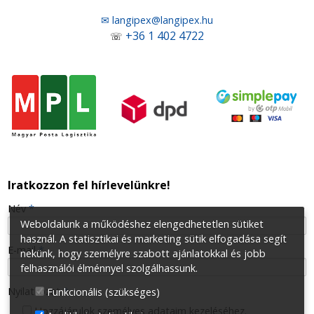
✉ langipex@langipex.hu
+36 1 402 4722
☏
Iratkozzon fel hírlevelünkre!
-
Név
*
Weboldalunk a működéshez elengedhetetlen sütiket
használ. A statisztikai és marketing sütik elfogadása segít
-
E-mail
*
nekünk, hogy személyre szabott ajánlatokkal és jobb
felhasználói élménnyel szolgálhassunk.
-
Nyilatkozat
*
Funkcionális (szükséges)
Hozzájárulok személyes adataim kezeléséhez.