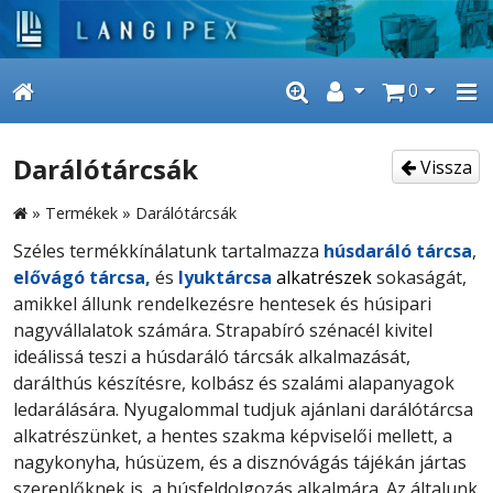
0
Darálótárcsák
Vissza
»
Termékek
»
Darálótárcsák
Széles termékkínálatunk tartalmazza
húsdaráló tárcsa
,
elővágó tárcsa,
és
lyuktárcsa
alkatrészek
sokaságát,
amikkel állunk rendelkezésre hentesek és húsipari
nagyvállalatok számára. Strapabíró szénacél kivitel
ideálissá teszi a húsdaráló tárcsák alkalmazását,
darálthús készítésre, kolbász és szalámi alapanyagok
ledarálására.
Nyugalommal tudjuk ajánlani darálótárcsa
alkatrészünket, a hentes szakma képviselői mellett, a
nagykonyha, húsüzem, és a disznóvágás tájékán jártas
szereplőknek is, a húsfeldolgozás alkalmára.
Az általunk