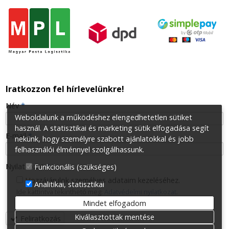
Iratkozzon fel hírlevelünkre!
-
Név
*
Weboldalunk a működéshez elengedhetetlen sütiket
használ. A statisztikai és marketing sütik elfogadása segít
-
E-mail
*
nekünk, hogy személyre szabott ajánlatokkal és jobb
felhasználói élménnyel szolgálhassunk.
-
Nyilatkozat
*
Funkcionális (szükséges)
Hozzájárulok személyes adataim kezeléséhez.
Analitikai, statisztikai
Ide kattintva tekinthető meg:
Adatvédelmi nyilatkozat
.
-
Mindet elfogadom
Kiválasztottak mentése
Feliratkozás
-