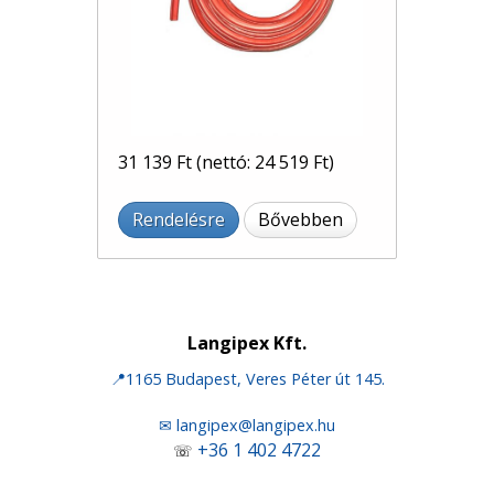
31 139 Ft
(nettó: 24 519 Ft)
Rendelésre
Bővebben
Langipex Kft.
📍1165 Budapest, Veres Péter út 145.
✉ langipex@langipex.hu
+36 1 402 4722
☏