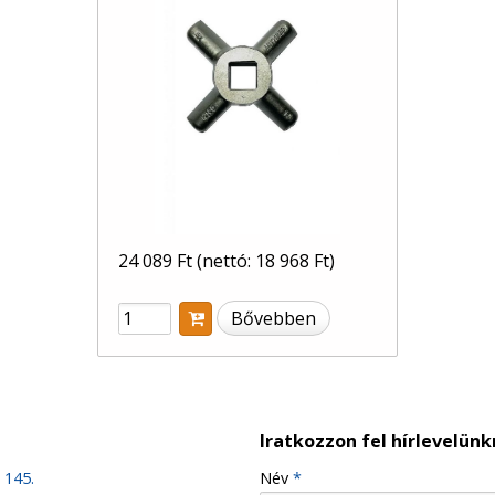
24 089 Ft
(nettó: 18 968 Ft)
Bővebben
Iratkozzon fel hírlevelünk
 145.
-
Név
*