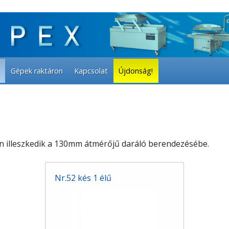
Gépek raktáron
Kapcsolat
Újdonság!
n illeszkedik a 130mm átmérőjű daráló berendezésébe.
Nr.52 kés 1 élű