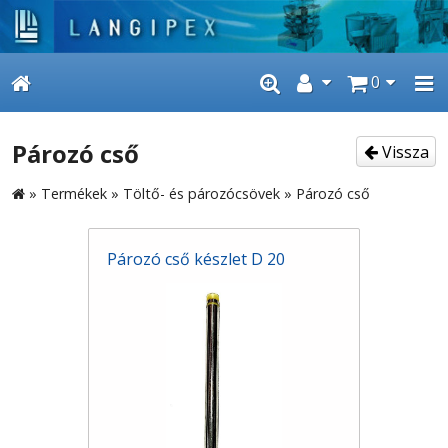
0
Pározó cső
Vissza
»
Termékek
»
Töltő- és pározócsövek
»
Pározó cső
Pározó cső készlet D 20