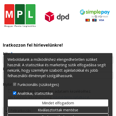
Iratkozzon fel hírlevelünkre!
-
Név
*
Weboldalunk a működéshez elengedhetetlen sütiket
használ. A statisztikai és marketing sütik elfogadása segít
-
E-mail
*
nekünk, hogy személyre szabott ajánlatokkal és jobb
felhasználói élménnyel szolgálhassunk.
-
Nyilatkozat
*
Funkcionális (szükséges)
Hozzájárulok személyes adataim kezeléséhez.
Analitikai, statisztikai
Ide kattintva tekinthető meg:
Adatvédelmi nyilatkozat
.
-
Mindet elfogadom
Kiválasztottak mentése
Feliratkozás
-