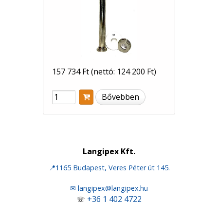
157 734 Ft
(nettó: 124 200 Ft)
Bővebben
Langipex Kft.
📍1165 Budapest, Veres Péter út 145.
✉ langipex@langipex.hu
+36 1 402 4722
☏