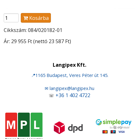
Kosárba
Cikkszám: 084/020182-01
Ár:
29 955 Ft
(nettó 23 587 Ft)
Langipex Kft.
📍1165 Budapest, Veres Péter út 145.
✉ langipex@langipex.hu
+36 1 402 4722
☏