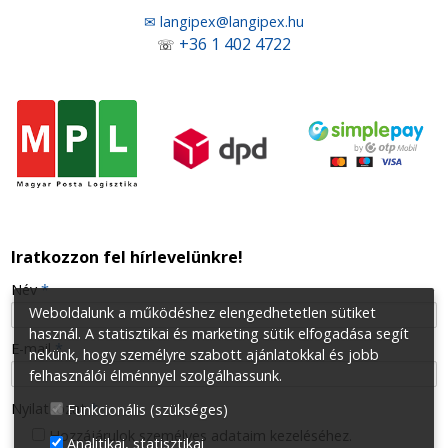
✉ langipex@langipex.hu
+36 1 402 4722
☏
Iratkozzon fel hírlevelünkre!
-
Név
*
Weboldalunk a működéshez elengedhetetlen sütiket
használ. A statisztikai és marketing sütik elfogadása segít
-
E-mail
*
nekünk, hogy személyre szabott ajánlatokkal és jobb
felhasználói élménnyel szolgálhassunk.
-
Nyilatkozat
*
Funkcionális (szükséges)
Hozzájárulok személyes adataim kezeléséhez.
Analitikai, statisztikai