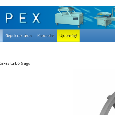
Gépek raktáron
Kapcsolat
Újdonság!
űskés turbó 6 ágú