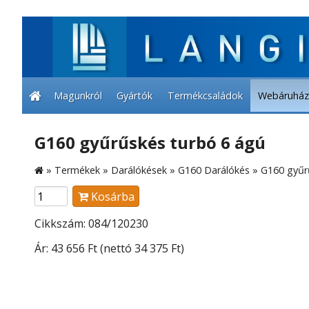
Magunkról
Gyártók
Termékcsaládok
Webáruház
G160 gyűrűskés turbó 6 ágú
»
Termékek
»
Darálókések
»
G160 Darálókés
»
G160 gyűr
Kosárba
Cikkszám: 084/120230
Ár:
43 656 Ft
(nettó 34 375 Ft)