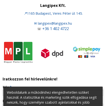
Langipex Kft.
📍1165 Budapest, Veres Péter út 145.
✉ langipex@langipex.hu
+36 1 402 4722
☏
Iratkozzon fel hírlevelünkre!
-
Név
*
Weboldalunk a működéshez elengedhetetlen sütiket
használ. A statisztikai és marketing sütik elfogadása segít
-
E-mail
*
nekünk, hogy személyre szabott ajánlatokkal és jobb