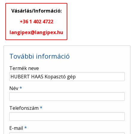
Vásárlás/Információ:
+36 1 402 4722
langipex@langipex.hu
További információ
-
Termék neve
-
Név
*
-
Telefonszám
*
-
E-mail
*