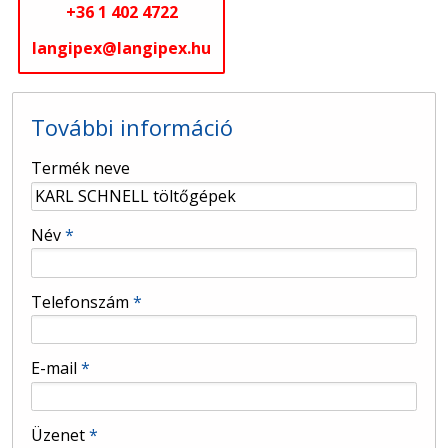
+36 1 402 4722
langipex@langipex.hu
További információ
-
Termék neve
-
Név
*
-
Telefonszám
*
-
E-mail
*
-
Üzenet
*