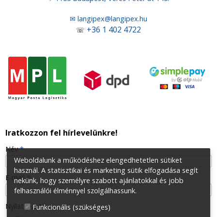
✉ langipex@langipex.hu
+36 1 402 4722
☏
Iratkozzon fel hírlevelünkre!
-
Név
*
Weboldalunk a működéshez elengedhetetlen sütiket
használ. A statisztikai és marketing sütik elfogadása segít
-
E-mail
*
nekünk, hogy személyre szabott ajánlatokkal és jobb
felhasználói élménnyel szolgálhassunk.
-
Nyilatkozat
*
Funkcionális (szükséges)