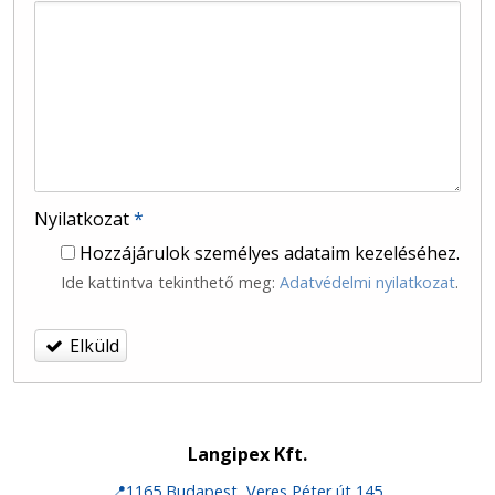
-
-
Nyilatkozat
*
Hozzájárulok személyes adataim kezeléséhez.
Ide kattintva tekinthető meg:
Adatvédelmi nyilatkozat
.
Elküld
Langipex Kft.
📍1165 Budapest, Veres Péter út 145.