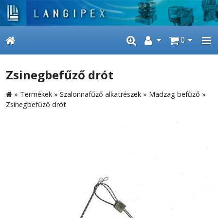
0
Zsinegbefűző drót
»
Termékek
»
Szalonnafűző alkatrészek
»
Madzag befűző
»
Zsinegbefűző drót