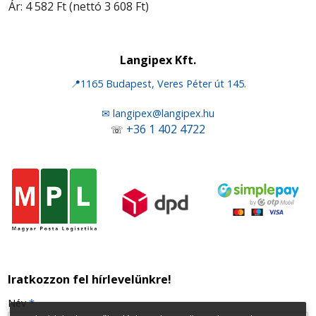
Ár:
4 582 Ft
(nettó 3 608 Ft)
Langipex Kft.
📍1165 Budapest, Veres Péter út 145.
✉ langipex@langipex.hu
+36 1 402 4722
☏
Iratkozzon fel hírlevelünkre!
-
Név
*