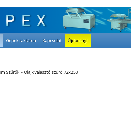
Gépek raktáron
Kapcsolat
Újdonság!
um Szűrők
»
Olajkiválasztó szűrő 72x250