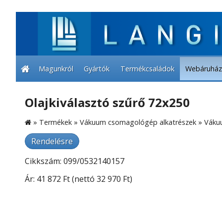
Magunkról
Gyártók
Termékcsaládok
Webáruház
Olajkiválasztó szűrő 72x250
»
Termékek
»
Vákuum csomagológép alkatrészek
»
Váku
Rendelésre
Cikkszám: 099/0532140157
Ár:
41 872 Ft
(nettó 32 970 Ft)