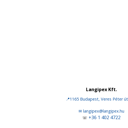
Langipex Kft.
📍1165 Budapest, Veres Péter út
✉ langipex@langipex.hu
+36 1 402 4722
☏