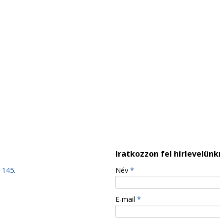
Iratkozzon fel hírlevelünk
 145.
-
Név
*
-
E-mail
*