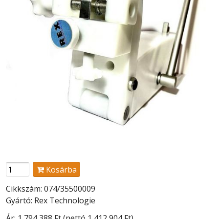
Kosárba
Cikkszám: 074/35500009
Gyártó: Rex Technologie
Ár:
1 794 388 Ft
(nettó 1 412 904 Ft)