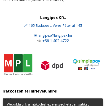
Langipex Kft.
📍1165 Budapest, Veres Péter út 145.
✉ langipex@langipex.hu
+36 1 402 4722
☏
Iratkozzon fel hírlevelünkre!
-
Név
*
Weboldalunk a működéshez elengedhetetlen sütiket