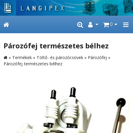
0
Pározófej természetes bélhez
»
Termékek
»
Töltő- és pározócsövek
»
Pározófej
»
Pározófej természetes bélhez