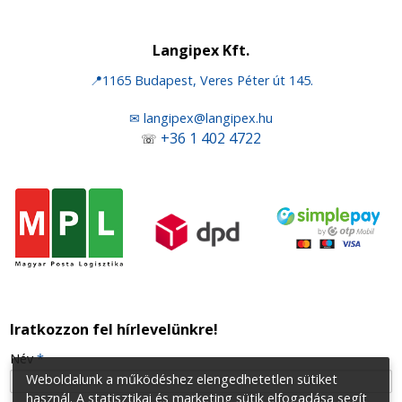
Langipex Kft.
📍1165 Budapest, Veres Péter út 145.
✉ langipex@langipex.hu
+36 1 402 4722
☏
Iratkozzon fel hírlevelünkre!
-
Név
*
Weboldalunk a működéshez elengedhetetlen sütiket
használ. A statisztikai és marketing sütik elfogadása segít