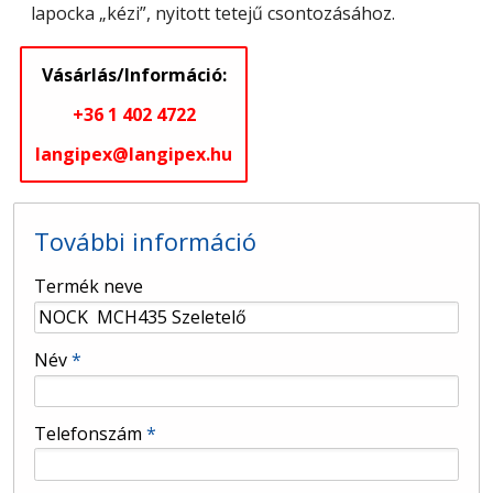
lapocka „kézi”, nyitott tetejű csontozásához.
Vásárlás/Információ:
+36 1 402 4722
langipex@langipex.hu
További információ
-
Termék neve
-
Név
*
-
Telefonszám
*