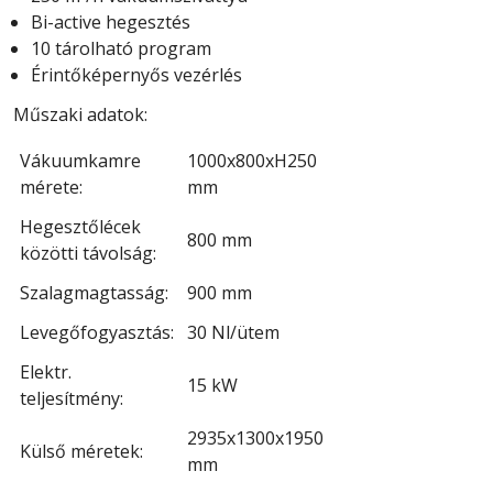
Bi-active hegesztés
10 tárolható program
Érintőképernyős vezérlés
Műszaki adatok:
Vákuumkamre
1000x800xH250
mérete:
mm
Hegesztőlécek
800 mm
közötti távolság:
Szalagmagtasság:
900 mm
Levegőfogyasztás:
30 Nl/ütem
Elektr.
15 kW
teljesítmény:
2935x1300x1950
Külső méretek:
mm