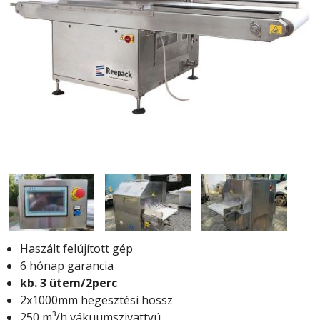
Haszált felújított gép
6 hónap garancia
kb. 3 ütem/2perc
2x1000mm hegesztési hossz
250 m³/h vákuumszivattyú