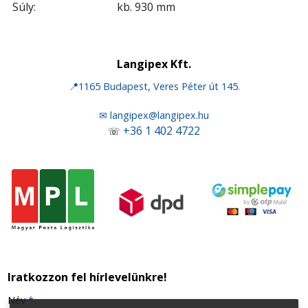
Súly:
kb. 930 mm
Langipex Kft.
📍1165 Budapest, Veres Péter út 145.
✉ langipex@langipex.hu
+36 1 402 4722
☏
Iratkozzon fel hírlevelünkre!
-
Név
*