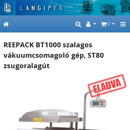
0
REEPACK BT1000 szalagos
vákuumcsomagoló gép, ST80
zsugoralagút