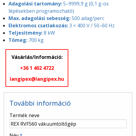
Adagolási tartomány:
5–9999,9 g (0,1 g-os
lépésekben programozható)
Max. adagolási sebesség:
500 adag/perc
Elektromos csatlakozás:
3 × 400 V / 50–60 Hz
Teljesítmény:
8 kW
Tömeg:
700 kg
Vásárlás/Információ:
+36 1 402 4722
langipex@langipex.hu
További információ
-
Termék neve
-
Név
*