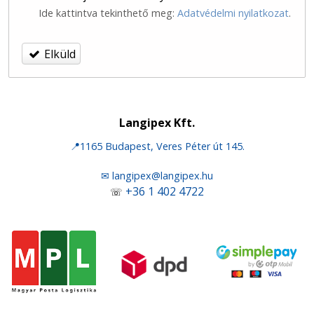
Ide kattintva tekinthető meg:
Adatvédelmi nyilatkozat
.
Elküld
Langipex Kft.
📍1165 Budapest, Veres Péter út 145.
✉ langipex@langipex.hu
+36 1 402 4722
☏