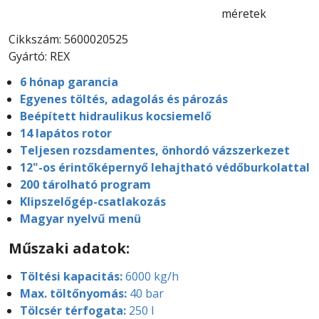
méretek
Cikkszám: 5600020525
Gyártó: REX
6 hónap garancia
Egyenes töltés, adagolás és pározás
Beépített hidraulikus kocsiemelő
14 lapátos rotor
Teljesen rozsdamentes, önhordó vázszerkezet
12"-os érintőképernyő lehajtható védőburkolattal
200 tárolható program
Klipszelőgép-csatlakozás
Magyar nyelvű menü
Műszaki adatok:
Töltési kapacitás:
6000 kg/h
Max. töltőnyomás:
40 bar
Tölcsér térfogata:
250 l