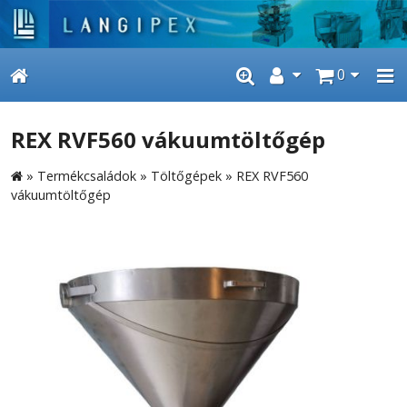
0
REX RVF560 vákuumtöltőgép
»
Termékcsaládok
»
Töltőgépek
»
REX RVF560
vákuumtöltőgép