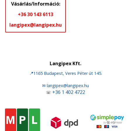
Vásárlás/Információ:
+36 30 143 6113
langipex@langipex.hu
Langipex Kft.
📍1165 Budapest, Veres Péter út 145.
✉ langipex@langipex.hu
+36 1 402 4722
☏