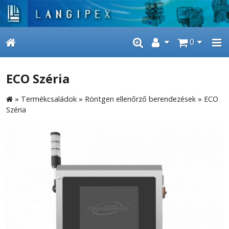
0
ECO Széria
»
Termékcsaládok
»
Röntgen ellenőrző berendezések
»
ECO
Széria