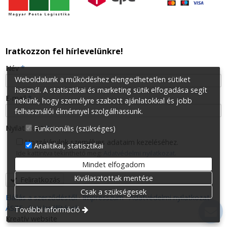
Iratkozzon fel hírlevelünkre!
-
Név
*
Weboldalunk a működéshez elengedhetetlen sütiket
használ. A statisztikai és marketing sütik elfogadása segít
-
E-mail
*
nekünk, hogy személyre szabott ajánlatokkal és jobb
felhasználói élménnyel szolgálhassunk.
-
Nyilatkozat
*
Funkcionális (szükséges)
Hozzájárulok személyes adataim kezeléséhez.
Analitikai, statisztikai
Ide kattintva tekinthető meg:
Adatvédelmi nyilatkozat
.
-
Mindet elfogadom
Kiválasztottak mentése
Feliratkozás
-
Csak a szükségesek
Elállás a szerződéstől
Impresszum
Adatvédelmi nyilatkozat
ÁSZF
Süti beállítások
További információ
-
Kreatív website