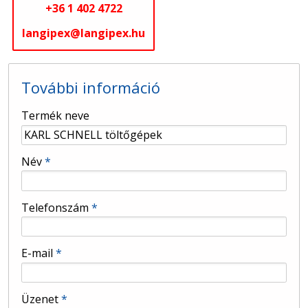
+36 1 402 4722
langipex@langipex.hu
További információ
-
Termék neve
-
Név
*
-
Telefonszám
*
-
E-mail
*
-
Üzenet
*