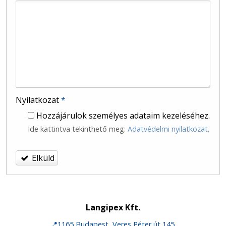
-
-
Nyilatkozat
*
Hozzájárulok személyes adataim kezeléséhez.
Ide kattintva tekinthető meg:
Adatvédelmi nyilatkozat
.
Elküld
Langipex Kft.
📍1165 Budapest, Veres Péter út 145.