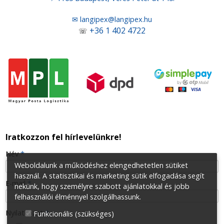
✉ langipex@langipex.hu
+36 1 402 4722
☏
Iratkozzon fel hírlevelünkre!
-
Név
*
Weboldalunk a működéshez elengedhetetlen sütiket
használ. A statisztikai és marketing sütik elfogadása segít
-
E-mail
*
nekünk, hogy személyre szabott ajánlatokkal és jobb
felhasználói élménnyel szolgálhassunk.
-
Nyilatkozat
*
Funkcionális (szükséges)