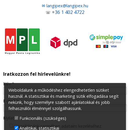
✉ langipex@langipex.hu
+36 1 402 4722
☏
Iratkozzon fel hírlevelünkre!
-
Név
*
Weboldalunk a működéshez elengedhetetlen sütiket
használ. A statisztikai és marketing sütik elfogadása segít
-
E-mail
*
nekünk, hogy személyre szabott ajánlatokkal és jobb
felhasználói élménnyel szolgálhassunk.
-
Nyilatkozat
*
Funkcionális (szükséges)
Hozzájárulok személyes adataim kezeléséhez.
Analitikai, statisztikai