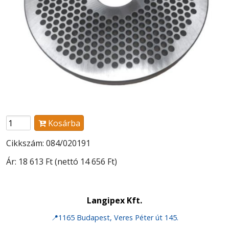
Kosárba
Cikkszám: 084/020191
Ár:
18 613 Ft
(nettó 14 656 Ft)
Langipex Kft.
📍1165 Budapest, Veres Péter út 145.