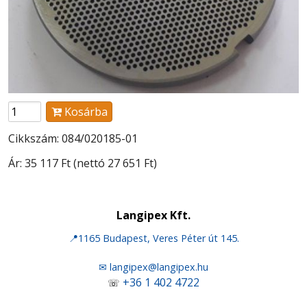
Kosárba
Cikkszám: 084/020185-01
Ár:
35 117 Ft
(nettó 27 651 Ft)
Langipex Kft.
📍1165 Budapest, Veres Péter út 145.
✉ langipex@langipex.hu
+36 1 402 4722
☏