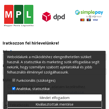
Iratkozzon fel hírlevelünkre!
-
Név
*
Weboldalunk a működéshez elengedhetetlen sütiket
használ. A statisztikai és marketing sütik elfogadása segít
-
E-mail
*
nekünk, hogy személyre szabott ajánlatokkal és jobb
felhasználói élménnyel szolgálhassunk.
-
Nyilatkozat
*
Funkcionális (szükséges)
Hozzájárulok személyes adataim kezeléséhez.
Analitikai, statisztikai
Ide kattintva tekinthető meg:
Adatvédelmi nyilatkozat
.
-
Mindet elfogadom
Kiválasztottak mentése
Feliratkozás
-