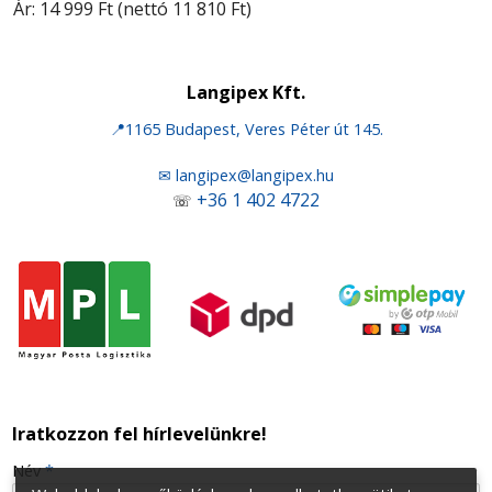
Ár:
14 999 Ft
(nettó 11 810 Ft)
Langipex Kft.
📍1165 Budapest, Veres Péter út 145.
✉ langipex@langipex.hu
+36 1 402 4722
☏
Iratkozzon fel hírlevelünkre!
-
Név
*