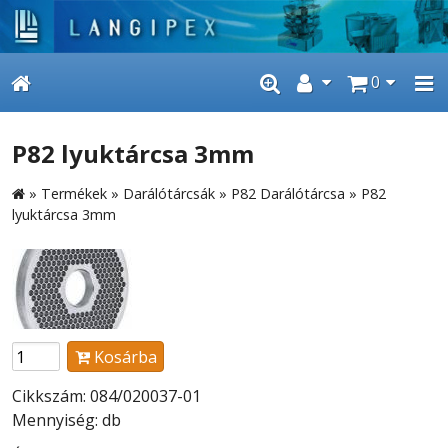
0
P82 lyuktárcsa 3mm
»
Termékek
»
Darálótárcsák
»
P82 Darálótárcsa
»
P82
lyuktárcsa 3mm
Kosárba
Cikkszám: 084/020037-01
Mennyiség: db